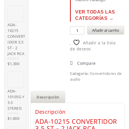
o
u
t
VER TODAS LAS
o
CATEGORÍAS →
f
5
ADA-
Añadir al carrito
10215
CONVERT
IDOR 3.5
Añadir a la lista
ST - 2
de deseos
JACK RCA
Compare
$
1,300
0
o
u
Categoría:
Convertidores de
t
audio
o
f
5
ADA-
10105G Y
Descripción
3.5
STEREO
Descripción
$
1,800
0
ADA-10215 CONVERTIDOR
o
3.5 ST – 2 JACK RCA
u