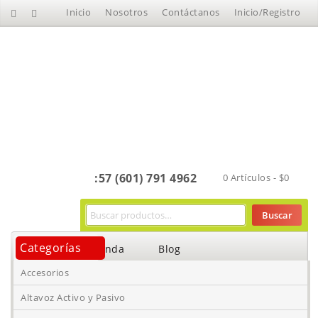
Inicio
Nosotros
Contáctanos
Inicio/Registro
:57 (601) 791 4962
0 Artículos -
$
0
Buscar
Categorías
Inicio
Tienda
Blog
Accesorios
Altavoz Activo y Pasivo