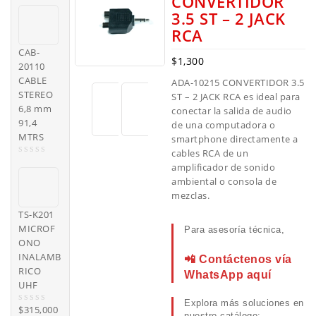
CONVERTIDOR
3.5 ST – 2 JACK
RCA
CAB-
$
1,300
20110
CABLE
ADA-10215 CONVERTIDOR 3.5
STEREO
ST – 2 JACK RCA es ideal para
6,8 mm
conectar la salida de audio
91,4
de una computadora o
MTRS
smartphone directamente a
cables RCA de un
0
amplificador de sonido
o
ambiental o consola de
u
t
mezclas.
o
TS-K201
f
5
MICROF
Para asesoría técnica,
ONO
INALAMB
📲 Contáctenos vía
RICO
WhatsApp aquí
UHF
Explora más soluciones en
$
315,000
0
nuestro catálogo: