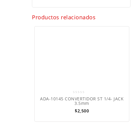
Productos relacionados
0
ADA-10145 CONVERTIDOR ST 1/4- JACK
out
3.5mm
of
$
2,500
5