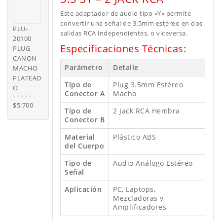
t
o
Este adaptador de audio tipo «Y» permite
f
convertir una señal de 3.5mm estéreo en dos
5
PLU-
salidas RCA independientes, o viceversa.
20100
Especificaciones Técnicas:
PLUG
CANON
Parámetro
Detalle
MACHO
PLATEAD
Tipo de
Plug 3.5mm Estéreo
O
Conector A
Macho
$
5,700
0
Tipo de
2 Jack RCA Hembra
o
Conector B
u
t
o
Material
Plástico ABS
f
del Cuerpo
5
Tipo de
Audio Análogo Estéreo
Señal
Aplicación
PC, Laptops,
Mezcladoras y
Amplificadores