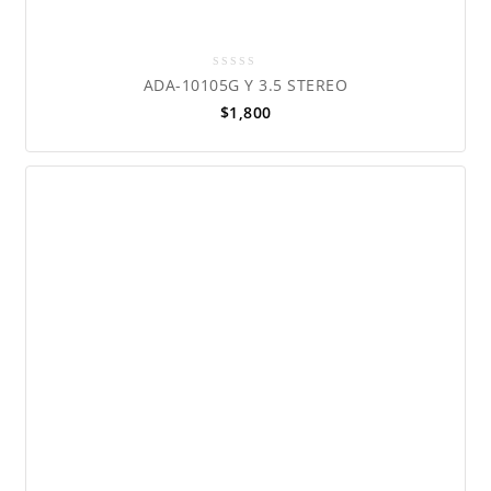
0
ADA-10105G Y 3.5 STEREO
out
$
1,800
of
5