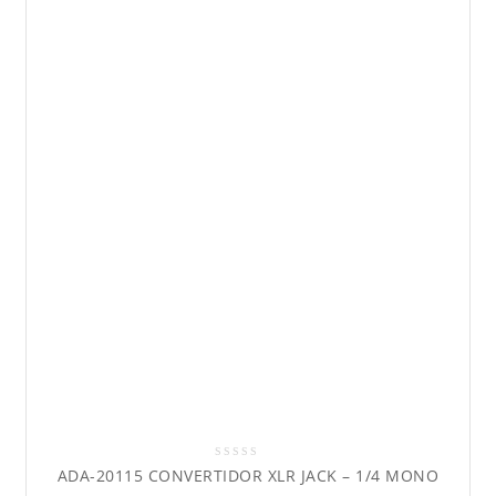
0
ADA-20115 CONVERTIDOR XLR JACK – 1/4 MONO
out