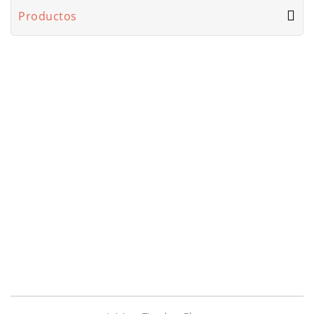
Productos
Destacados
Información
Zorro Electronico 1
Zorro Electronico 2
Componentes