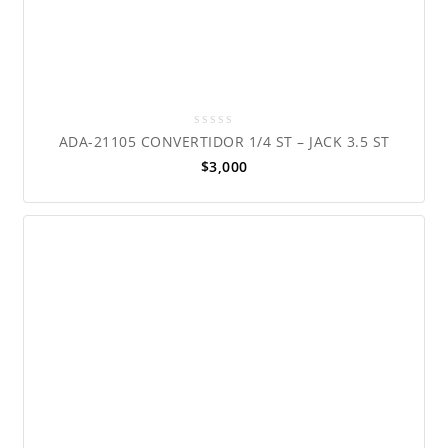
0
ADA-21105 CONVERTIDOR 1/4 ST – JACK 3.5 ST
out
$
3,000
of
5