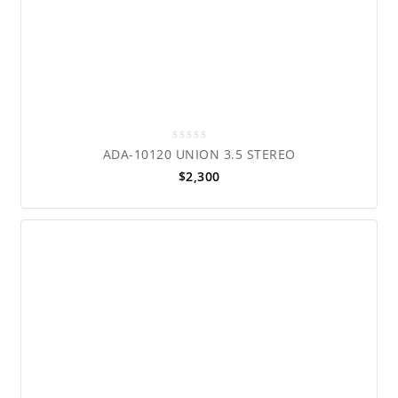
0
ADA-10120 UNION 3.5 STEREO
out
$
2,300
of
5