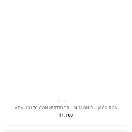
0
ADA-10170 CONVERTIDOR 1/4 MONO – JACK RCA
out
$
1,100
of
5