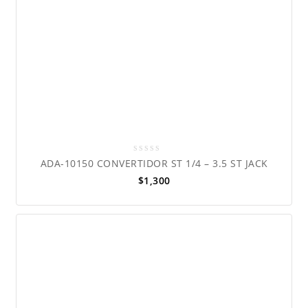
0
ADA-10150 CONVERTIDOR ST 1/4 – 3.5 ST JACK
out
$
1,300
of
5