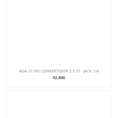
0
ADA-21100 CONVERTIDOR 3.5 ST- JACK 1/4
out
$
2,800
of
5