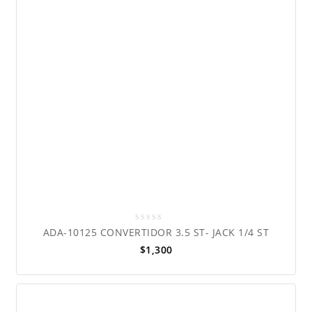
0
ADA-10125 CONVERTIDOR 3.5 ST- JACK 1/4 ST
out
$
1,300
of
5