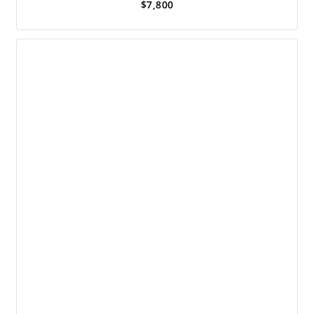
$
7,800
of
5