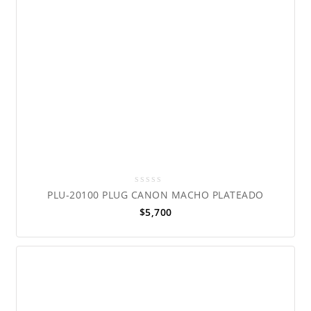
0
PLU-20100 PLUG CANON MACHO PLATEADO
out
$
5,700
of
5