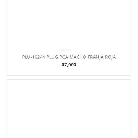
0
PLU-10244 PLUG RCA MACHO FRANJA ROJA
out
$
7,000
of
5