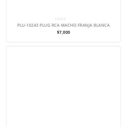
0
PLU-10243 PLUG RCA MACHO FRANJA BLANCA
out
$
7,000
of
5