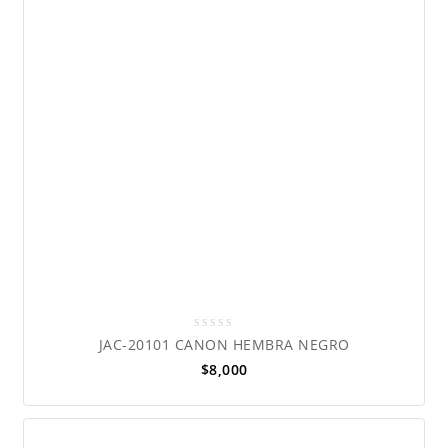
0
JAC-20101 CANON HEMBRA NEGRO
out
$
8,000
of
5