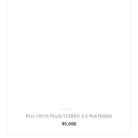
0
PLU-10115 PLUG STEREO 3.5 PLATEADO
out
$
5,000
of
5