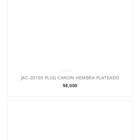
0
JAC-20100 PLUG CANON HEMBRA PLATEADO
out
$
8,000
of
5