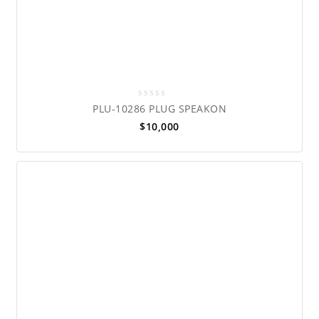
0
PLU-10286 PLUG SPEAKON
out
$
10,000
of
5