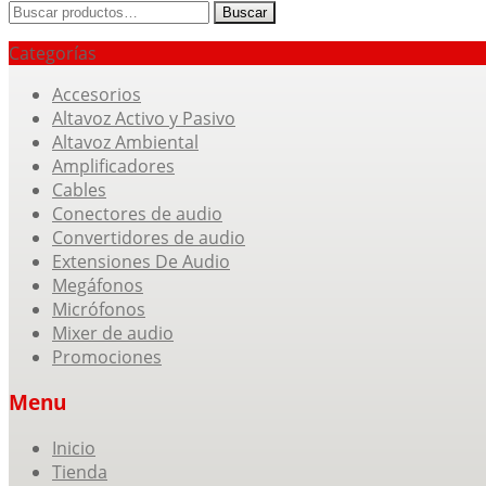
Buscar
Buscar
por:
Categorías
Accesorios
Altavoz Activo y Pasivo
Altavoz Ambiental
Amplificadores
Cables
Conectores de audio
Convertidores de audio
Extensiones De Audio
Megáfonos
Micrófonos
Mixer de audio
Promociones
Menu
Skip
Inicio
to
Tienda