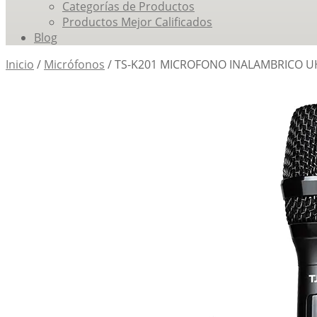
content
Categorías de Productos
Productos Mejor Calificados
Blog
Inicio
/
Micrófonos
/
TS-K201 MICROFONO INALAMBRICO U