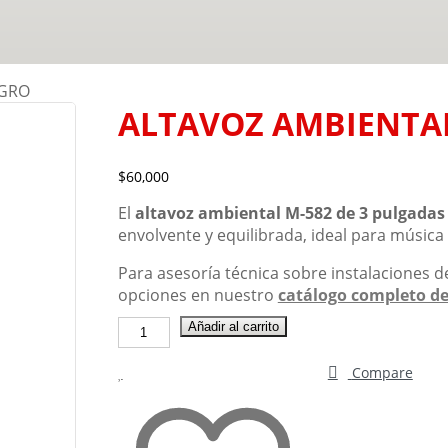
EGRO
ALTAVOZ AMBIENTA
$
60,000
El
altavoz ambiental M-582 de 3 pulgadas
envolvente y equilibrada, ideal para música 
Para asesoría técnica sobre instalaciones 
opciones en nuestro
catálogo completo de
ALTAVOZ
Añadir al carrito
AMBIENTAL
M-
Compare
582
NEGRO
cantidad