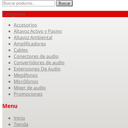
Buscar
Buscar
por:
Categorías
Accesorios
Altavoz Activo y Pasivo
Altavoz Ambiental
Amplificadores
Cables
Conectores de audio
Convertidores de audio
Extensiones De Audio
Megáfonos
Micrófonos
Mixer de audio
Promociones
Menu
Skip
Inicio
to
Tienda