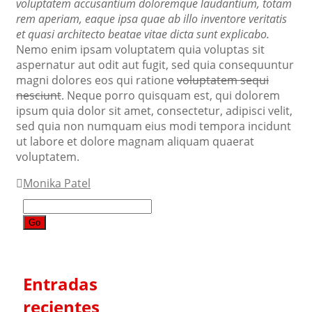
voluptatem accusantium doloremque laudantium, totam
rem aperiam, eaque ipsa quae ab illo inventore veritatis
et quasi architecto beatae vitae dicta sunt explicabo.
Nemo enim ipsam voluptatem quia voluptas sit
aspernatur aut odit aut fugit, sed quia consequuntur
magni dolores eos qui ratione
voluptatem sequi
nesciunt
. Neque porro quisquam est, qui dolorem
ipsum quia dolor sit amet, consectetur, adipisci velit,
sed quia non numquam eius modi tempora incidunt
ut labore et dolore magnam aliquam quaerat
voluptatem.
Post
Monika Patel
Search
navigation
for:
Entradas
recientes