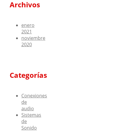
Archivos
enero
2021
noviembre
2020
Categorías
Conexiones
de
audio
Sistemas
de
Sonido