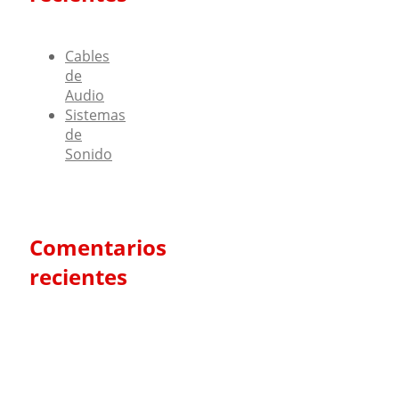
Cables
de
Audio
Sistemas
de
Sonido
Comentarios
recientes