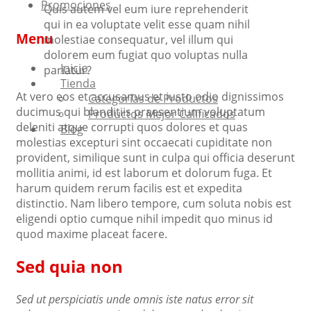
Promociones
Quis autem vel eum iure reprehenderit
qui in ea voluptate velit esse quam nihil
Menu
molestiae consequatur, vel illum qui
dolorem eum fugiat quo voluptas nulla
Skip
Inicio
pariatur?
to
Tienda
At vero eos et accusamus et iusto odio dignissimos
content
Categorías de Productos
ducimus qui blanditiis praesentium voluptatum
Productos Mejor Calificados
deleniti atque corrupti quos dolores et quas
Blog
molestias excepturi sint occaecati cupiditate non
provident, similique sunt in culpa qui officia deserunt
mollitia animi, id est laborum et dolorum fuga. Et
harum quidem rerum facilis est et expedita
distinctio. Nam libero tempore, cum soluta nobis est
eligendi optio cumque nihil impedit quo minus id
quod maxime placeat facere.
Sed quia non
Sed ut perspiciatis unde omnis iste natus error sit