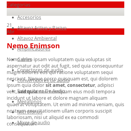
Categorías
Accesorios
21
Altavoz Activo y Pasivo
Abr
Altavoz Ambiental
Nemo Enimson
Amplificadores
Nemo enim ipsam voluptatem quia voluptas sit
Cables
aspernatur aut odit aut fugit, sed quia consequuntur
Conectores de audio
magni dolores eos qui ratione voluptatem sequi
nesciunt. Neque porro quisquam est, qui dolorem
Convertidores de audio
ipsum quia dolor
sit amet
,
consectetur
, adipisci
Extensiones De Audio
velit,
sed quia
non numquam eius modi tempora
incidunt ut labore et dolore magnam aliquam
Megáfonos
quaerat voluptatem. Ut enim ad minima veniam, quis
nostrum exercitationem ullam corporis suscipit
Micrófonos
laboriosam, nisi ut aliquid ex ea commodi
Mixer de audio
consequatur?