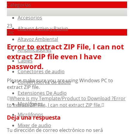
Categorías
Accesorios
23
Altavoz Activo y Pasivo
Dic
Altavoz Ambiental
Error to extract ZIP File, I can not
Amplificadores
extract ZIP file even I have
Cables
password.
Conectores de audio
Please make sure you are using Windows PC to
Convertidores de audio
extract ZIP file.
Extensiones De Audio
Post
Where is my Template/Product to Download ?
Error
Megáfonos
to extract ZIP File, I can not extract ZIP file.
navigation
Micrófonos
Deja una respuesta
Mixer de audio
Tu dirección de correo electrónico no será