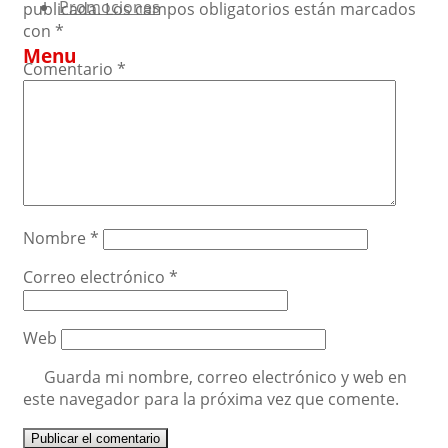
Promociones
publicada.
Los campos obligatorios están marcados
con
*
Menu
Comentario
*
Skip
Inicio
to
Tienda
content
Blog
Nombre
*
Correo electrónico
*
Web
Guarda mi nombre, correo electrónico y web en
este navegador para la próxima vez que comente.