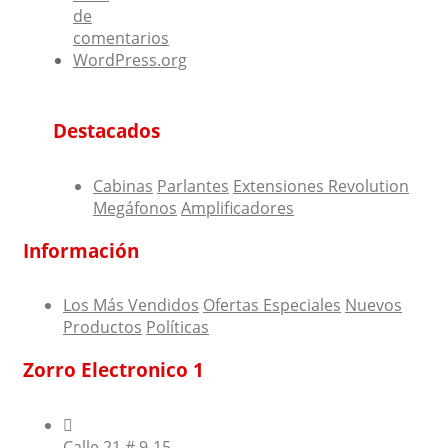
de
comentarios
WordPress.org
Destacados
Cabinas
Parlantes
Extensiones Revolution
Megáfonos
Amplificadores
Información
Los Más Vendidos
Ofertas Especiales
Nuevos
Productos
Políticas
Zorro Electronico 1
Calle 21 # 9-15