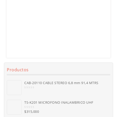
0
EXTENSION PARA MIC DE XLR A XLR
out
$
17,000
-
$
90,000
of
5
Seleccionar opciones
Productos
CAB-20110 CABLE STEREO 6,8 mm 91,4 MTRS
0
o
u
TS-K201 MICROFONO INALAMBRICO UHF
t
o
$
315,000
f
0
5
o