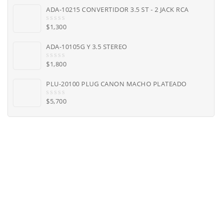
u
ADA-10215 CONVERTIDOR 3.5 ST - 2 JACK RCA
t
o
$
1,300
f
0
5
o
u
ADA-10105G Y 3.5 STEREO
t
o
$
1,800
f
0
5
o
u
PLU-20100 PLUG CANON MACHO PLATEADO
t
o
$
5,700
f
0
5
o
u
t
o
f
5